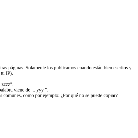
ras páginas. Solamente los publicamos cuando están bien escritos y
tu IP).
 zzzz".
alabra viene de ... yyy ".
más comunes, como por ejemplo: ¿Por qué no se puede copiar?