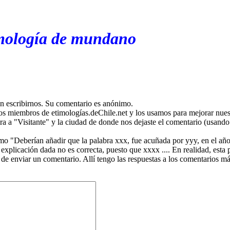
imología de mundano
en escribirnos. Su comentario es anónimo.
os miembros de etimologías.deChile.net y los usamos para mejorar nuest
ira a "Visitante" y la ciudad de donde nos dejaste el comentario (usando 
mo "Deberían añadir que la palabra xxx, fue acuñada por yyy, en el año
plicación dada no es correcta, puesto que xxxx .... En realidad, esta p
 de enviar un comentario. Allí tengo las respuestas a los comentarios 