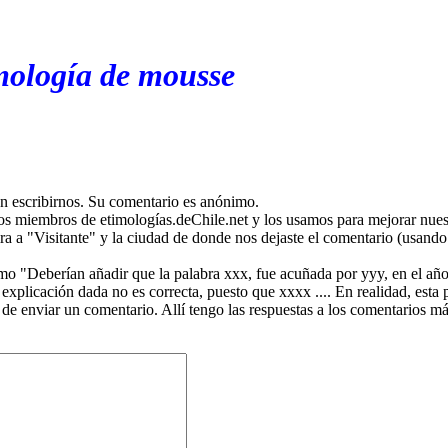
mología de mousse
en escribirnos. Su comentario es anónimo.
os miembros de etimologías.deChile.net y los usamos para mejorar nuest
ira a "Visitante" y la ciudad de donde nos dejaste el comentario (usando 
mo "Deberían añadir que la palabra xxx, fue acuñada por yyy, en el año
plicación dada no es correcta, puesto que xxxx .... En realidad, esta p
 de enviar un comentario. Allí tengo las respuestas a los comentarios 