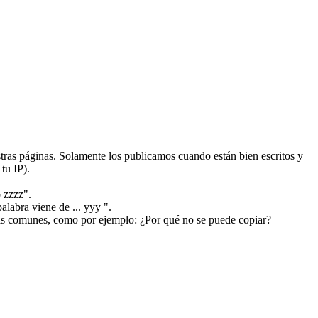
ras páginas. Solamente los publicamos cuando están bien escritos y
tu IP).
 zzzz".
alabra viene de ... yyy ".
más comunes, como por ejemplo: ¿Por qué no se puede copiar?