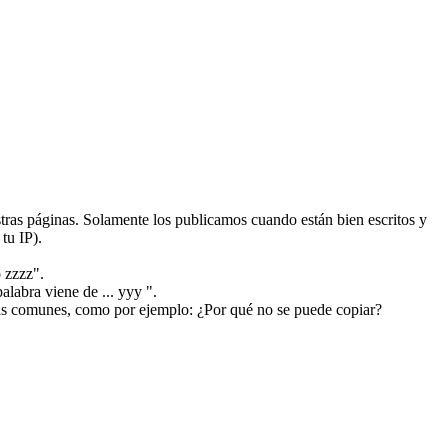
ras páginas. Solamente los publicamos cuando están bien escritos y
tu IP).
 zzzz".
alabra viene de ... yyy ".
más comunes, como por ejemplo: ¿Por qué no se puede copiar?