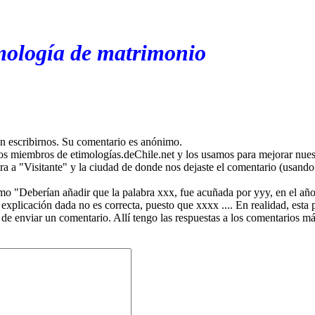
mología de matrimonio
en escribirnos. Su comentario es anónimo.
os miembros de etimologías.deChile.net y los usamos para mejorar nuest
ira a "Visitante" y la ciudad de donde nos dejaste el comentario (usando 
mo "Deberían añadir que la palabra xxx, fue acuñada por yyy, en el año
plicación dada no es correcta, puesto que xxxx .... En realidad, esta p
 de enviar un comentario. Allí tengo las respuestas a los comentarios 