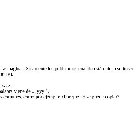
ras páginas. Solamente los publicamos cuando están bien escritos y
tu IP).
 zzzz".
alabra viene de ... yyy ".
más comunes, como por ejemplo: ¿Por qué no se puede copiar?