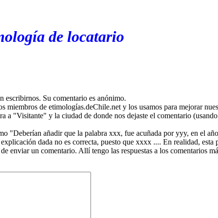
mología de locatario
en escribirnos. Su comentario es anónimo.
os miembros de etimologías.deChile.net y los usamos para mejorar nuest
ira a "Visitante" y la ciudad de donde nos dejaste el comentario (usando 
mo "Deberían añadir que la palabra xxx, fue acuñada por yyy, en el año
plicación dada no es correcta, puesto que xxxx .... En realidad, esta p
 de enviar un comentario. Allí tengo las respuestas a los comentarios 