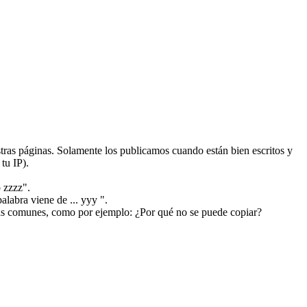
ras páginas. Solamente los publicamos cuando están bien escritos y
tu IP).
 zzzz".
alabra viene de ... yyy ".
más comunes, como por ejemplo: ¿Por qué no se puede copiar?