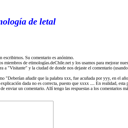
ología de letal
en escribirnos. Su comentario es anónimo.
os miembros de etimologías.deChile.net y los usamos para mejorar nuest
ira a "Visitante" y la ciudad de donde nos dejaste el comentario (usando 
mo "Deberían añadir que la palabra xxx, fue acuñada por yyy, en el año
plicación dada no es correcta, puesto que xxxx .... En realidad, esta p
 de enviar un comentario. Allí tengo las respuestas a los comentarios 