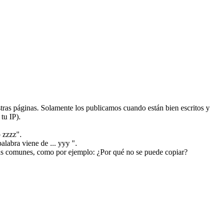
ras páginas. Solamente los publicamos cuando están bien escritos y
tu IP).
 zzzz".
alabra viene de ... yyy ".
más comunes, como por ejemplo: ¿Por qué no se puede copiar?