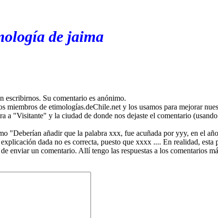
mología de jaima
en escribirnos. Su comentario es anónimo.
os miembros de etimologías.deChile.net y los usamos para mejorar nuest
ira a "Visitante" y la ciudad de donde nos dejaste el comentario (usando 
mo "Deberían añadir que la palabra xxx, fue acuñada por yyy, en el año
plicación dada no es correcta, puesto que xxxx .... En realidad, esta p
 de enviar un comentario. Allí tengo las respuestas a los comentarios 