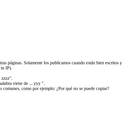
ras páginas. Solamente los publicamos cuando están bien escritos y
tu IP).
 zzzz".
alabra viene de ... yyy ".
más comunes, como por ejemplo: ¿Por qué no se puede copiar?