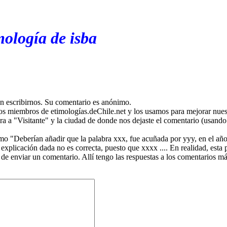
mología de isba
en escribirnos. Su comentario es anónimo.
os miembros de etimologías.deChile.net y los usamos para mejorar nuest
ira a "Visitante" y la ciudad de donde nos dejaste el comentario (usando 
mo "Deberían añadir que la palabra xxx, fue acuñada por yyy, en el año
plicación dada no es correcta, puesto que xxxx .... En realidad, esta p
 de enviar un comentario. Allí tengo las respuestas a los comentarios 