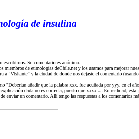
mología de insulina
en escribirnos. Su comentario es anónimo.
os miembros de etimologías.deChile.net y los usamos para mejorar nuest
ira a "Visitante" y la ciudad de donde nos dejaste el comentario (usando 
mo "Deberían añadir que la palabra xxx, fue acuñada por yyy, en el año
plicación dada no es correcta, puesto que xxxx .... En realidad, esta p
 de enviar un comentario. Allí tengo las respuestas a los comentarios 