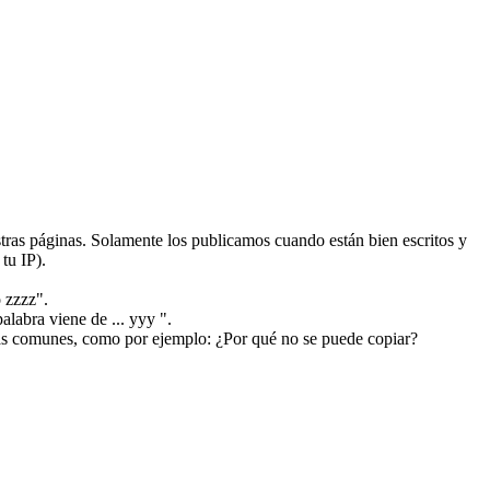
ras páginas. Solamente los publicamos cuando están bien escritos y
tu IP).
 zzzz".
alabra viene de ... yyy ".
más comunes, como por ejemplo: ¿Por qué no se puede copiar?