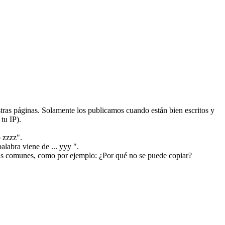
ras páginas. Solamente los publicamos cuando están bien escritos y
tu IP).
 zzzz".
alabra viene de ... yyy ".
más comunes, como por ejemplo: ¿Por qué no se puede copiar?