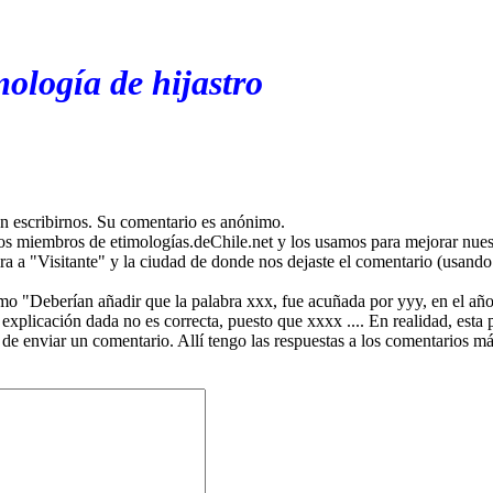
ología de hijastro
en escribirnos. Su comentario es anónimo.
os miembros de etimologías.deChile.net y los usamos para mejorar nuest
ira a "Visitante" y la ciudad de donde nos dejaste el comentario (usando 
mo "Deberían añadir que la palabra xxx, fue acuñada por yyy, en el año
plicación dada no es correcta, puesto que xxxx .... En realidad, esta p
 de enviar un comentario. Allí tengo las respuestas a los comentarios 