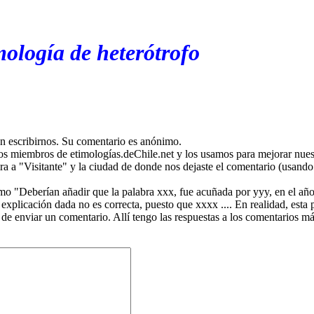
mología de heterótrofo
en escribirnos. Su comentario es anónimo.
os miembros de etimologías.deChile.net y los usamos para mejorar nuest
ira a "Visitante" y la ciudad de donde nos dejaste el comentario (usando 
mo "Deberían añadir que la palabra xxx, fue acuñada por yyy, en el año
plicación dada no es correcta, puesto que xxxx .... En realidad, esta p
 de enviar un comentario. Allí tengo las respuestas a los comentarios 