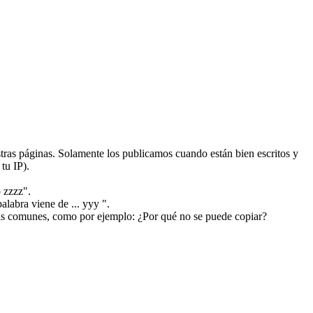
ras páginas. Solamente los publicamos cuando están bien escritos y
tu IP).
 zzzz".
alabra viene de ... yyy ".
más comunes, como por ejemplo: ¿Por qué no se puede copiar?