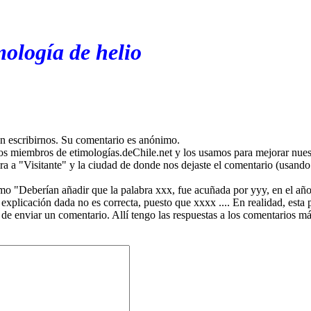
mología de helio
en escribirnos. Su comentario es anónimo.
os miembros de etimologías.deChile.net y los usamos para mejorar nuest
ira a "Visitante" y la ciudad de donde nos dejaste el comentario (usando 
mo "Deberían añadir que la palabra xxx, fue acuñada por yyy, en el año
plicación dada no es correcta, puesto que xxxx .... En realidad, esta p
 de enviar un comentario. Allí tengo las respuestas a los comentarios 