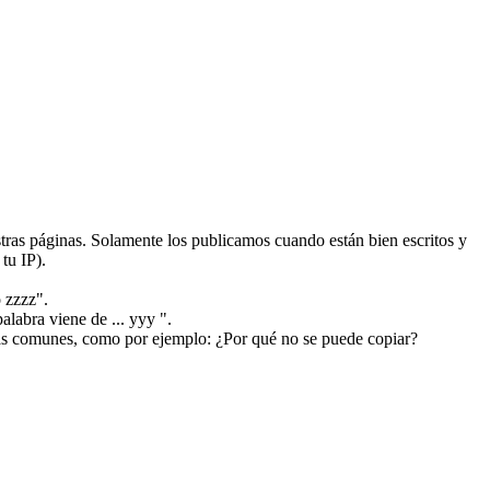
ras páginas. Solamente los publicamos cuando están bien escritos y
tu IP).
 zzzz".
alabra viene de ... yyy ".
más comunes, como por ejemplo: ¿Por qué no se puede copiar?