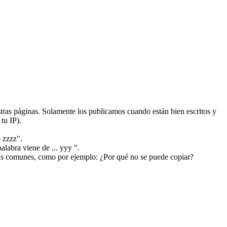
ras páginas. Solamente los publicamos cuando están bien escritos y
tu IP).
 zzzz".
alabra viene de ... yyy ".
más comunes, como por ejemplo: ¿Por qué no se puede copiar?