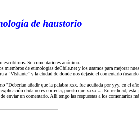
mología de haustorio
en escribirnos. Su comentario es anónimo.
os miembros de etimologías.deChile.net y los usamos para mejorar nuest
ira a "Visitante" y la ciudad de donde nos dejaste el comentario (usando 
mo "Deberían añadir que la palabra xxx, fue acuñada por yyy, en el año
plicación dada no es correcta, puesto que xxxx .... En realidad, esta p
 de enviar un comentario. Allí tengo las respuestas a los comentarios 