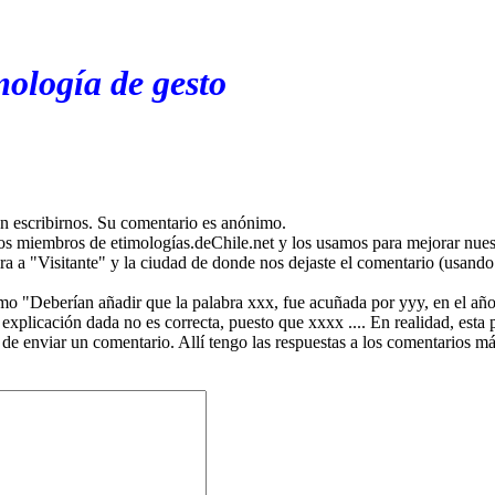
mología de gesto
en escribirnos. Su comentario es anónimo.
os miembros de etimologías.deChile.net y los usamos para mejorar nuest
ira a "Visitante" y la ciudad de donde nos dejaste el comentario (usando 
mo "Deberían añadir que la palabra xxx, fue acuñada por yyy, en el año
plicación dada no es correcta, puesto que xxxx .... En realidad, esta p
 de enviar un comentario. Allí tengo las respuestas a los comentarios 