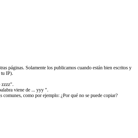
ras páginas. Solamente los publicamos cuando están bien escritos y
tu IP).
 zzzz".
alabra viene de ... yyy ".
más comunes, como por ejemplo: ¿Por qué no se puede copiar?