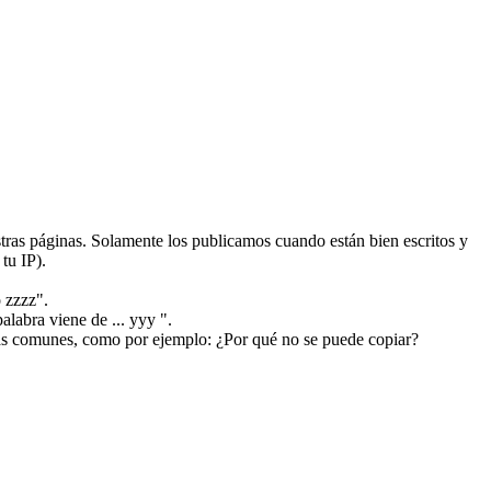
ras páginas. Solamente los publicamos cuando están bien escritos y
tu IP).
 zzzz".
alabra viene de ... yyy ".
más comunes, como por ejemplo: ¿Por qué no se puede copiar?