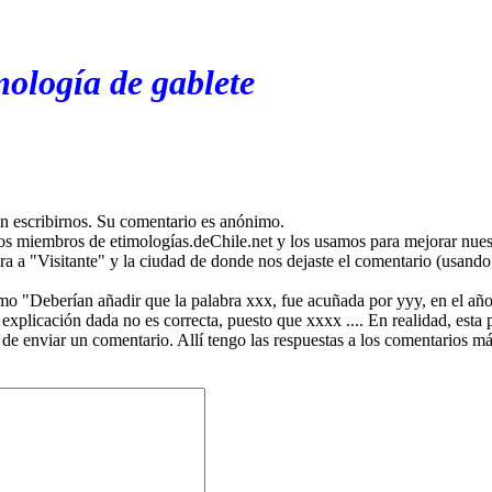
mología de gablete
en escribirnos. Su comentario es anónimo.
os miembros de etimologías.deChile.net y los usamos para mejorar nuest
ira a "Visitante" y la ciudad de donde nos dejaste el comentario (usando 
mo "Deberían añadir que la palabra xxx, fue acuñada por yyy, en el año
plicación dada no es correcta, puesto que xxxx .... En realidad, esta p
 de enviar un comentario. Allí tengo las respuestas a los comentarios 