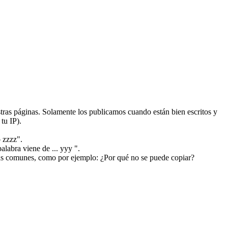
ras páginas. Solamente los publicamos cuando están bien escritos y
tu IP).
 zzzz".
alabra viene de ... yyy ".
más comunes, como por ejemplo: ¿Por qué no se puede copiar?