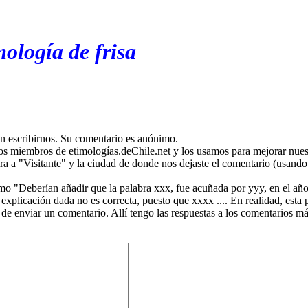
ología de frisa
en escribirnos. Su comentario es anónimo.
os miembros de etimologías.deChile.net y los usamos para mejorar nuest
ira a "Visitante" y la ciudad de donde nos dejaste el comentario (usando 
mo "Deberían añadir que la palabra xxx, fue acuñada por yyy, en el año
plicación dada no es correcta, puesto que xxxx .... En realidad, esta p
 de enviar un comentario. Allí tengo las respuestas a los comentarios 