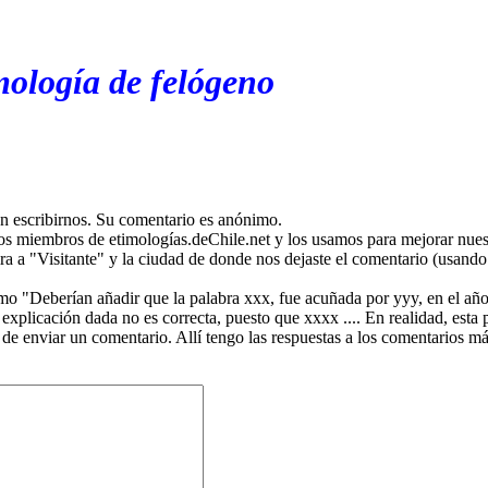
mología de felógeno
en escribirnos. Su comentario es anónimo.
os miembros de etimologías.deChile.net y los usamos para mejorar nuest
ira a "Visitante" y la ciudad de donde nos dejaste el comentario (usando 
mo "Deberían añadir que la palabra xxx, fue acuñada por yyy, en el año
plicación dada no es correcta, puesto que xxxx .... En realidad, esta p
 de enviar un comentario. Allí tengo las respuestas a los comentarios 