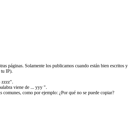
ras páginas. Solamente los publicamos cuando están bien escritos y
tu IP).
 zzzz".
alabra viene de ... yyy ".
más comunes, como por ejemplo: ¿Por qué no se puede copiar?