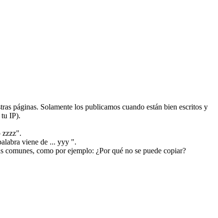
ras páginas. Solamente los publicamos cuando están bien escritos y
tu IP).
 zzzz".
alabra viene de ... yyy ".
más comunes, como por ejemplo: ¿Por qué no se puede copiar?