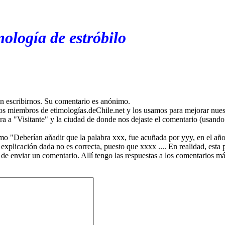
ología de estróbilo
en escribirnos. Su comentario es anónimo.
os miembros de etimologías.deChile.net y los usamos para mejorar nuest
ira a "Visitante" y la ciudad de donde nos dejaste el comentario (usando 
mo "Deberían añadir que la palabra xxx, fue acuñada por yyy, en el año
plicación dada no es correcta, puesto que xxxx .... En realidad, esta p
 de enviar un comentario. Allí tengo las respuestas a los comentarios 