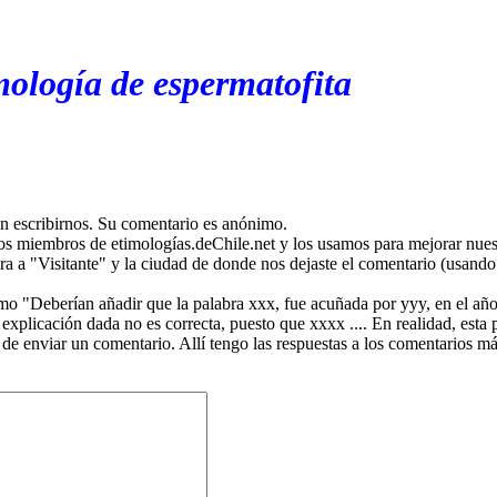
mología de espermatofita
en escribirnos. Su comentario es anónimo.
os miembros de etimologías.deChile.net y los usamos para mejorar nuest
ira a "Visitante" y la ciudad de donde nos dejaste el comentario (usando 
mo "Deberían añadir que la palabra xxx, fue acuñada por yyy, en el año
plicación dada no es correcta, puesto que xxxx .... En realidad, esta p
 de enviar un comentario. Allí tengo las respuestas a los comentarios 