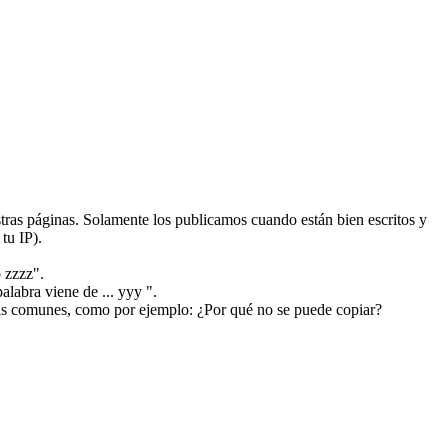
ras páginas. Solamente los publicamos cuando están bien escritos y
tu IP).
 zzzz".
alabra viene de ... yyy ".
más comunes, como por ejemplo: ¿Por qué no se puede copiar?