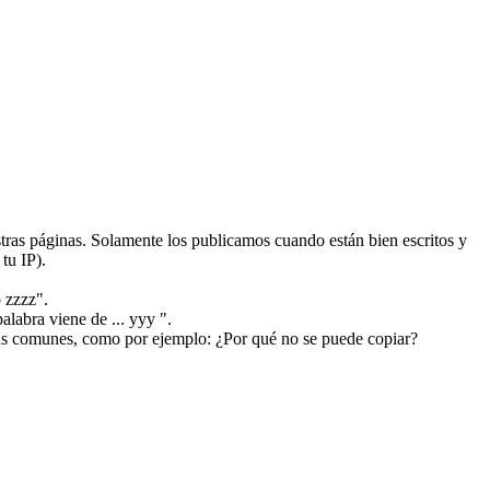
ras páginas. Solamente los publicamos cuando están bien escritos y
tu IP).
 zzzz".
alabra viene de ... yyy ".
más comunes, como por ejemplo: ¿Por qué no se puede copiar?