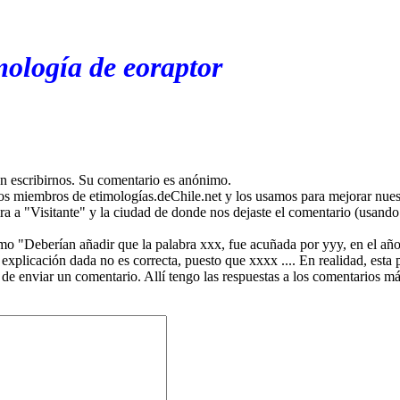
mología de eoraptor
en escribirnos. Su comentario es anónimo.
os miembros de etimologías.deChile.net y los usamos para mejorar nuest
ira a "Visitante" y la ciudad de donde nos dejaste el comentario (usando 
mo "Deberían añadir que la palabra xxx, fue acuñada por yyy, en el año
plicación dada no es correcta, puesto que xxxx .... En realidad, esta p
 de enviar un comentario. Allí tengo las respuestas a los comentarios 