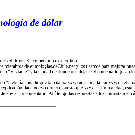
mología de dólar
en escribirnos. Su comentario es anónimo.
os miembros de etimologías.deChile.net y los usamos para mejorar nuest
ira a "Visitante" y la ciudad de donde nos dejaste el comentario (usando 
mo "Deberían añadir que la palabra xxx, fue acuñada por yyy, en el año
plicación dada no es correcta, puesto que xxxx .... En realidad, esta p
 de enviar un comentario. Allí tengo las respuestas a los comentarios 