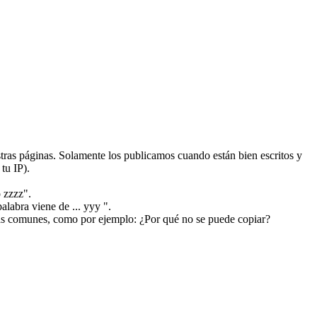
ras páginas. Solamente los publicamos cuando están bien escritos y
tu IP).
 zzzz".
alabra viene de ... yyy ".
más comunes, como por ejemplo: ¿Por qué no se puede copiar?