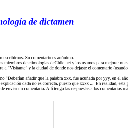
mología de dictamen
en escribirnos. Su comentario es anónimo.
os miembros de etimologías.deChile.net y los usamos para mejorar nuest
ira a "Visitante" y la ciudad de donde nos dejaste el comentario (usando 
mo "Deberían añadir que la palabra xxx, fue acuñada por yyy, en el año
plicación dada no es correcta, puesto que xxxx .... En realidad, esta p
 de enviar un comentario. Allí tengo las respuestas a los comentarios 