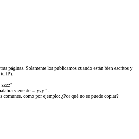
ras páginas. Solamente los publicamos cuando están bien escritos y
tu IP).
 zzzz".
alabra viene de ... yyy ".
más comunes, como por ejemplo: ¿Por qué no se puede copiar?