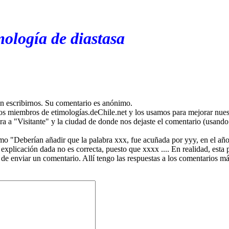
mología de diastasa
en escribirnos. Su comentario es anónimo.
os miembros de etimologías.deChile.net y los usamos para mejorar nuest
ira a "Visitante" y la ciudad de donde nos dejaste el comentario (usando 
mo "Deberían añadir que la palabra xxx, fue acuñada por yyy, en el año
plicación dada no es correcta, puesto que xxxx .... En realidad, esta p
 de enviar un comentario. Allí tengo las respuestas a los comentarios 