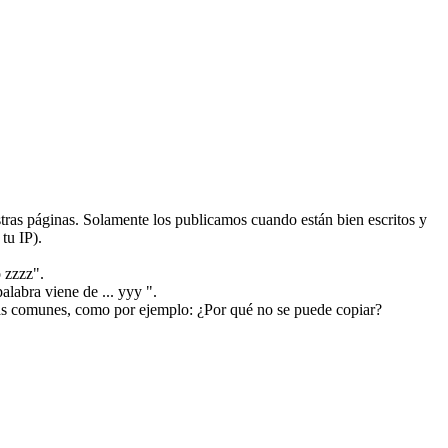
ras páginas. Solamente los publicamos cuando están bien escritos y
tu IP).
 zzzz".
alabra viene de ... yyy ".
más comunes, como por ejemplo: ¿Por qué no se puede copiar?