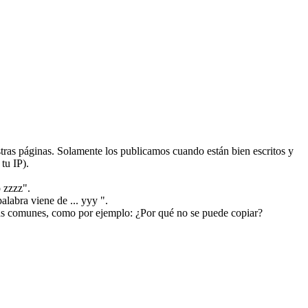
ras páginas. Solamente los publicamos cuando están bien escritos y
tu IP).
 zzzz".
alabra viene de ... yyy ".
más comunes, como por ejemplo: ¿Por qué no se puede copiar?