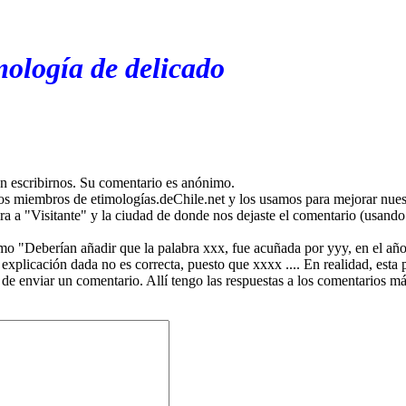
mología de delicado
en escribirnos. Su comentario es anónimo.
os miembros de etimologías.deChile.net y los usamos para mejorar nuest
ira a "Visitante" y la ciudad de donde nos dejaste el comentario (usando 
mo "Deberían añadir que la palabra xxx, fue acuñada por yyy, en el año
plicación dada no es correcta, puesto que xxxx .... En realidad, esta p
 de enviar un comentario. Allí tengo las respuestas a los comentarios 