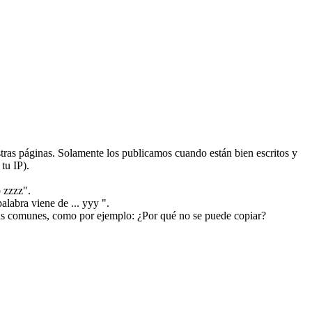
ras páginas. Solamente los publicamos cuando están bien escritos y
tu IP).
 zzzz".
alabra viene de ... yyy ".
más comunes, como por ejemplo: ¿Por qué no se puede copiar?