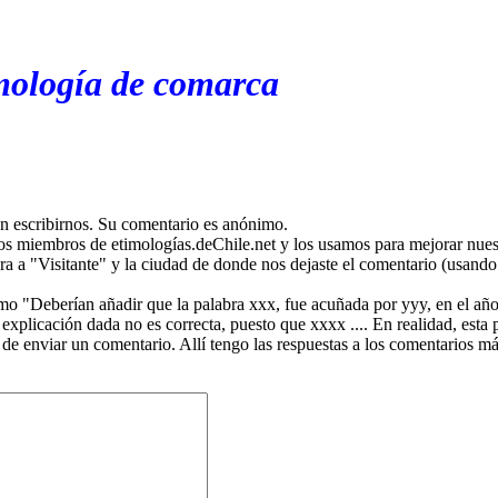
mología de comarca
en escribirnos. Su comentario es anónimo.
os miembros de etimologías.deChile.net y los usamos para mejorar nuest
ira a "Visitante" y la ciudad de donde nos dejaste el comentario (usando 
mo "Deberían añadir que la palabra xxx, fue acuñada por yyy, en el año
plicación dada no es correcta, puesto que xxxx .... En realidad, esta p
 de enviar un comentario. Allí tengo las respuestas a los comentarios 