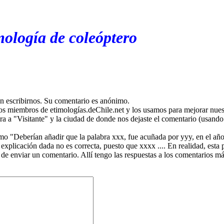
mología de coleóptero
en escribirnos. Su comentario es anónimo.
os miembros de etimologías.deChile.net y los usamos para mejorar nuest
ira a "Visitante" y la ciudad de donde nos dejaste el comentario (usando 
mo "Deberían añadir que la palabra xxx, fue acuñada por yyy, en el año
plicación dada no es correcta, puesto que xxxx .... En realidad, esta p
 de enviar un comentario. Allí tengo las respuestas a los comentarios 