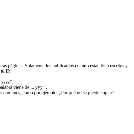
ras páginas. Solamente los publicamos cuando están bien escritos y
tu IP).
 zzzz".
alabra viene de ... yyy ".
más comunes, como por ejemplo: ¿Por qué no se puede copiar?