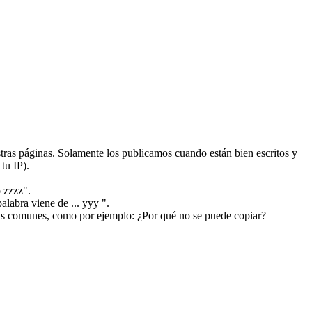
ras páginas. Solamente los publicamos cuando están bien escritos y
tu IP).
 zzzz".
alabra viene de ... yyy ".
más comunes, como por ejemplo: ¿Por qué no se puede copiar?