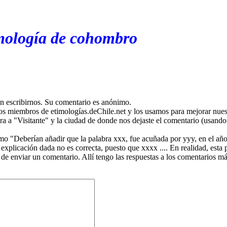
imología de cohombro
en escribirnos. Su comentario es anónimo.
os miembros de etimologías.deChile.net y los usamos para mejorar nuest
ira a "Visitante" y la ciudad de donde nos dejaste el comentario (usando 
mo "Deberían añadir que la palabra xxx, fue acuñada por yyy, en el año
plicación dada no es correcta, puesto que xxxx .... En realidad, esta p
 de enviar un comentario. Allí tengo las respuestas a los comentarios 