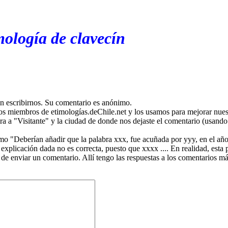
mología de clavecín
en escribirnos. Su comentario es anónimo.
os miembros de etimologías.deChile.net y los usamos para mejorar nuest
ira a "Visitante" y la ciudad de donde nos dejaste el comentario (usando 
mo "Deberían añadir que la palabra xxx, fue acuñada por yyy, en el año
plicación dada no es correcta, puesto que xxxx .... En realidad, esta p
 de enviar un comentario. Allí tengo las respuestas a los comentarios 