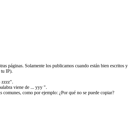
ras páginas. Solamente los publicamos cuando están bien escritos y
tu IP).
 zzzz".
alabra viene de ... yyy ".
más comunes, como por ejemplo: ¿Por qué no se puede copiar?