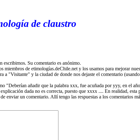
mología de claustro
en escribirnos. Su comentario es anónimo.
os miembros de etimologías.deChile.net y los usamos para mejorar nuest
ira a "Visitante" y la ciudad de donde nos dejaste el comentario (usando 
mo "Deberían añadir que la palabra xxx, fue acuñada por yyy, en el año
plicación dada no es correcta, puesto que xxxx .... En realidad, esta p
 de enviar un comentario. Allí tengo las respuestas a los comentarios 