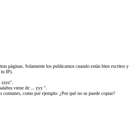
ras páginas. Solamente los publicamos cuando están bien escritos y
tu IP).
 zzzz".
alabra viene de ... yyy ".
más comunes, como por ejemplo: ¿Por qué no se puede copiar?