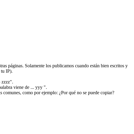
ras páginas. Solamente los publicamos cuando están bien escritos y
tu IP).
 zzzz".
alabra viene de ... yyy ".
más comunes, como por ejemplo: ¿Por qué no se puede copiar?