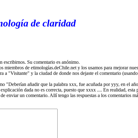
mología de claridad
en escribirnos. Su comentario es anónimo.
os miembros de etimologías.deChile.net y los usamos para mejorar nuest
ira a "Visitante" y la ciudad de donde nos dejaste el comentario (usando 
mo "Deberían añadir que la palabra xxx, fue acuñada por yyy, en el año
plicación dada no es correcta, puesto que xxxx .... En realidad, esta p
 de enviar un comentario. Allí tengo las respuestas a los comentarios 