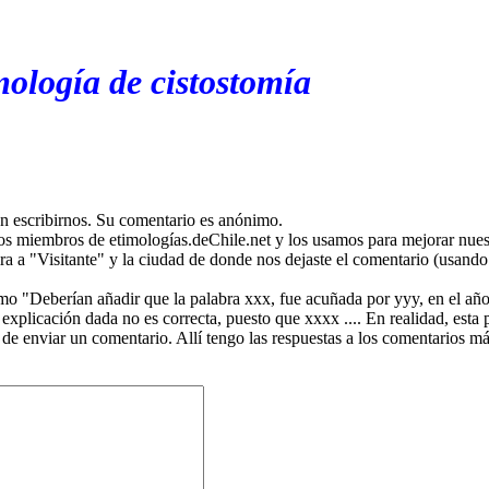
mología de cistostomía
en escribirnos. Su comentario es anónimo.
os miembros de etimologías.deChile.net y los usamos para mejorar nuest
ira a "Visitante" y la ciudad de donde nos dejaste el comentario (usando 
mo "Deberían añadir que la palabra xxx, fue acuñada por yyy, en el año
plicación dada no es correcta, puesto que xxxx .... En realidad, esta p
 de enviar un comentario. Allí tengo las respuestas a los comentarios 