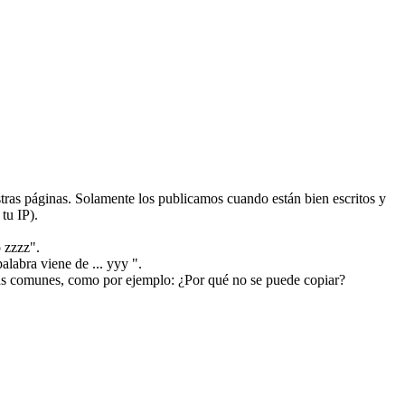
ras páginas. Solamente los publicamos cuando están bien escritos y
tu IP).
 zzzz".
alabra viene de ... yyy ".
más comunes, como por ejemplo: ¿Por qué no se puede copiar?