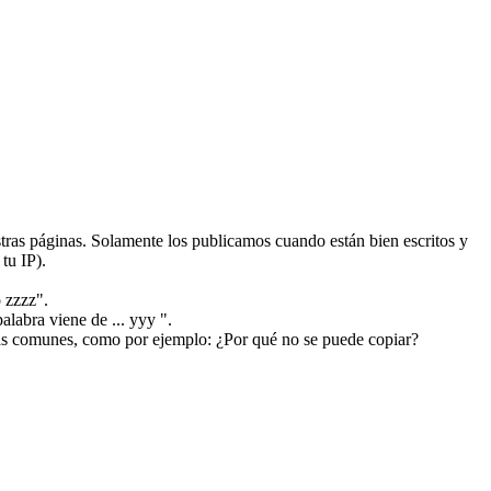
ras páginas. Solamente los publicamos cuando están bien escritos y
tu IP).
 zzzz".
alabra viene de ... yyy ".
más comunes, como por ejemplo: ¿Por qué no se puede copiar?