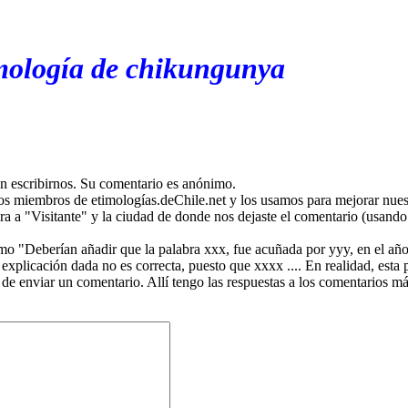
imología de chikungunya
en escribirnos. Su comentario es anónimo.
os miembros de etimologías.deChile.net y los usamos para mejorar nuest
ira a "Visitante" y la ciudad de donde nos dejaste el comentario (usando 
mo "Deberían añadir que la palabra xxx, fue acuñada por yyy, en el año
plicación dada no es correcta, puesto que xxxx .... En realidad, esta p
 de enviar un comentario. Allí tengo las respuestas a los comentarios 