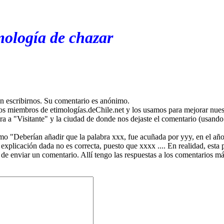
mología de chazar
en escribirnos. Su comentario es anónimo.
os miembros de etimologías.deChile.net y los usamos para mejorar nuest
ira a "Visitante" y la ciudad de donde nos dejaste el comentario (usando 
mo "Deberían añadir que la palabra xxx, fue acuñada por yyy, en el año
plicación dada no es correcta, puesto que xxxx .... En realidad, esta p
 de enviar un comentario. Allí tengo las respuestas a los comentarios 