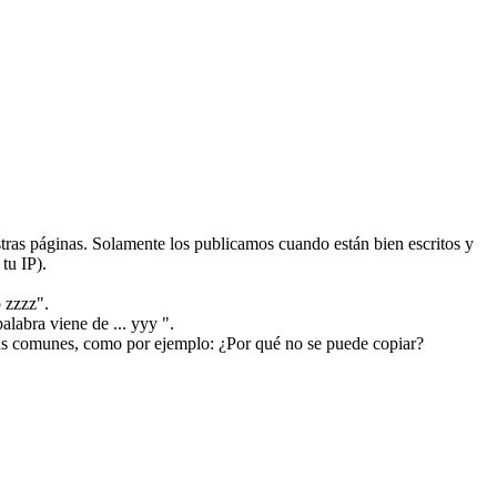
ras páginas. Solamente los publicamos cuando están bien escritos y
tu IP).
 zzzz".
alabra viene de ... yyy ".
más comunes, como por ejemplo: ¿Por qué no se puede copiar?