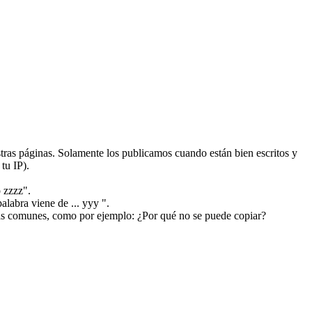
ras páginas. Solamente los publicamos cuando están bien escritos y
tu IP).
 zzzz".
alabra viene de ... yyy ".
más comunes, como por ejemplo: ¿Por qué no se puede copiar?