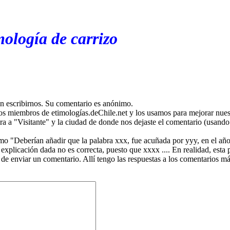
mología de carrizo
en escribirnos. Su comentario es anónimo.
os miembros de etimologías.deChile.net y los usamos para mejorar nuest
ira a "Visitante" y la ciudad de donde nos dejaste el comentario (usando 
mo "Deberían añadir que la palabra xxx, fue acuñada por yyy, en el año
plicación dada no es correcta, puesto que xxxx .... En realidad, esta p
 de enviar un comentario. Allí tengo las respuestas a los comentarios 