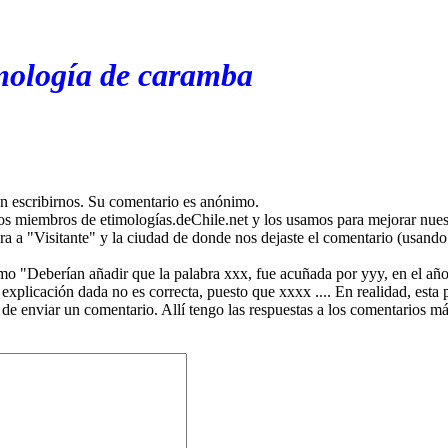
imología de caramba
en escribirnos. Su comentario es anónimo.
os miembros de etimologías.deChile.net y los usamos para mejorar nuest
ira a "Visitante" y la ciudad de donde nos dejaste el comentario (usando 
mo "Deberían añadir que la palabra xxx, fue acuñada por yyy, en el año
plicación dada no es correcta, puesto que xxxx .... En realidad, esta p
 de enviar un comentario. Allí tengo las respuestas a los comentarios 