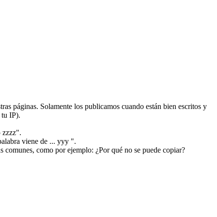
ras páginas. Solamente los publicamos cuando están bien escritos y
tu IP).
 zzzz".
alabra viene de ... yyy ".
más comunes, como por ejemplo: ¿Por qué no se puede copiar?