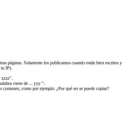
ras páginas. Solamente los publicamos cuando están bien escritos y
tu IP).
 zzzz".
alabra viene de ... yyy ".
más comunes, como por ejemplo: ¿Por qué no se puede copiar?