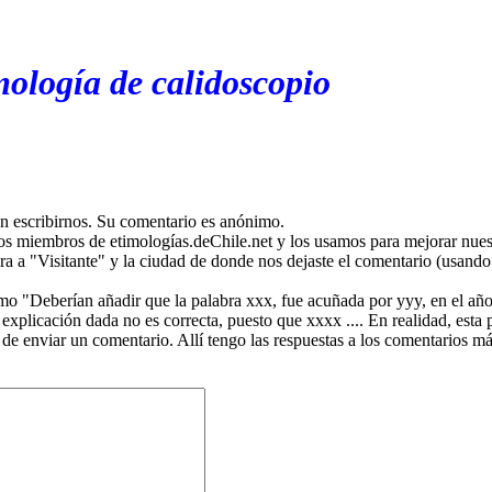
mología de calidoscopio
en escribirnos. Su comentario es anónimo.
os miembros de etimologías.deChile.net y los usamos para mejorar nuest
ira a "Visitante" y la ciudad de donde nos dejaste el comentario (usando 
mo "Deberían añadir que la palabra xxx, fue acuñada por yyy, en el año
plicación dada no es correcta, puesto que xxxx .... En realidad, esta p
 de enviar un comentario. Allí tengo las respuestas a los comentarios 