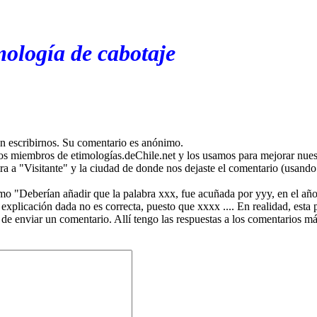
mología de cabotaje
en escribirnos. Su comentario es anónimo.
os miembros de etimologías.deChile.net y los usamos para mejorar nuest
ira a "Visitante" y la ciudad de donde nos dejaste el comentario (usando 
mo "Deberían añadir que la palabra xxx, fue acuñada por yyy, en el año
plicación dada no es correcta, puesto que xxxx .... En realidad, esta p
 de enviar un comentario. Allí tengo las respuestas a los comentarios 