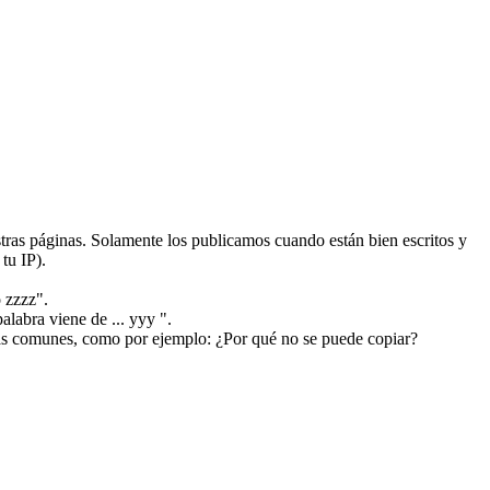
ras páginas. Solamente los publicamos cuando están bien escritos y
tu IP).
 zzzz".
alabra viene de ... yyy ".
más comunes, como por ejemplo: ¿Por qué no se puede copiar?