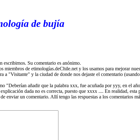
mología de bujía
en escribirnos. Su comentario es anónimo.
os miembros de etimologías.deChile.net y los usamos para mejorar nuest
ira a "Visitante" y la ciudad de donde nos dejaste el comentario (usando 
mo "Deberían añadir que la palabra xxx, fue acuñada por yyy, en el año
plicación dada no es correcta, puesto que xxxx .... En realidad, esta p
 de enviar un comentario. Allí tengo las respuestas a los comentarios 