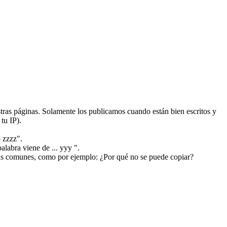
ras páginas. Solamente los publicamos cuando están bien escritos y
tu IP).
 zzzz".
alabra viene de ... yyy ".
más comunes, como por ejemplo: ¿Por qué no se puede copiar?