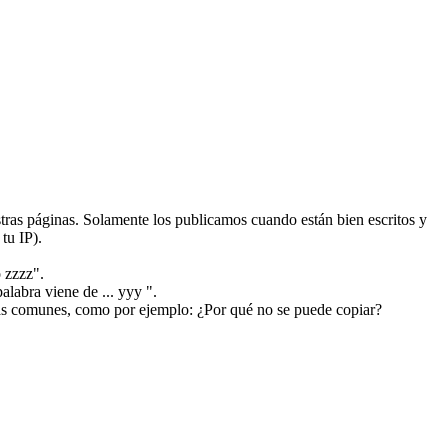
ras páginas. Solamente los publicamos cuando están bien escritos y
tu IP).
 zzzz".
alabra viene de ... yyy ".
más comunes, como por ejemplo: ¿Por qué no se puede copiar?