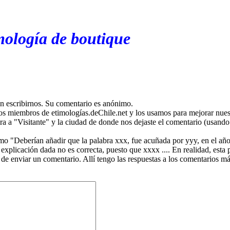
mología de boutique
en escribirnos. Su comentario es anónimo.
os miembros de etimologías.deChile.net y los usamos para mejorar nuest
ira a "Visitante" y la ciudad de donde nos dejaste el comentario (usando 
mo "Deberían añadir que la palabra xxx, fue acuñada por yyy, en el año
plicación dada no es correcta, puesto que xxxx .... En realidad, esta p
 de enviar un comentario. Allí tengo las respuestas a los comentarios 