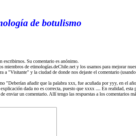
mología de botulismo
en escribirnos. Su comentario es anónimo.
os miembros de etimologías.deChile.net y los usamos para mejorar nuest
ira a "Visitante" y la ciudad de donde nos dejaste el comentario (usando 
mo "Deberían añadir que la palabra xxx, fue acuñada por yyy, en el año
plicación dada no es correcta, puesto que xxxx .... En realidad, esta p
 de enviar un comentario. Allí tengo las respuestas a los comentarios 