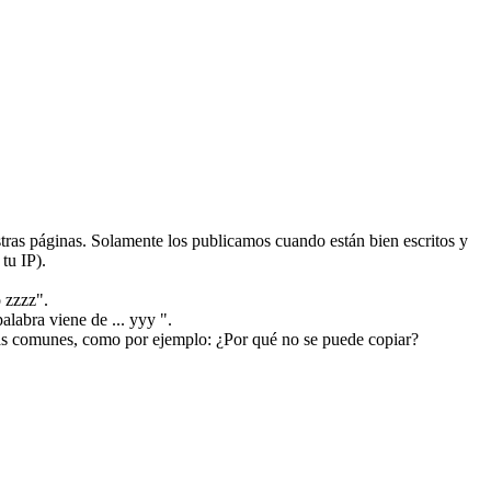
ras páginas. Solamente los publicamos cuando están bien escritos y
tu IP).
 zzzz".
alabra viene de ... yyy ".
más comunes, como por ejemplo: ¿Por qué no se puede copiar?