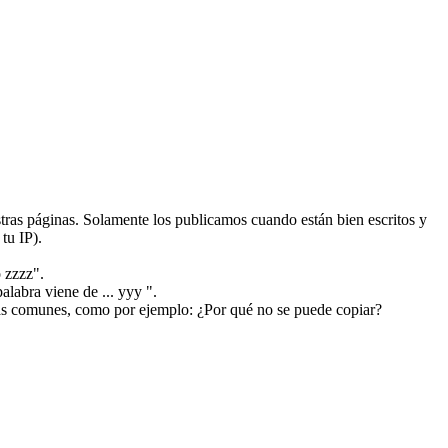
ras páginas. Solamente los publicamos cuando están bien escritos y
tu IP).
 zzzz".
alabra viene de ... yyy ".
más comunes, como por ejemplo: ¿Por qué no se puede copiar?