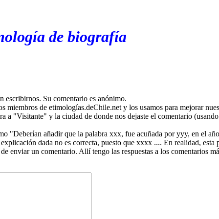
mología de biografía
en escribirnos. Su comentario es anónimo.
os miembros de etimologías.deChile.net y los usamos para mejorar nuest
ira a "Visitante" y la ciudad de donde nos dejaste el comentario (usando 
mo "Deberían añadir que la palabra xxx, fue acuñada por yyy, en el año
plicación dada no es correcta, puesto que xxxx .... En realidad, esta p
 de enviar un comentario. Allí tengo las respuestas a los comentarios 