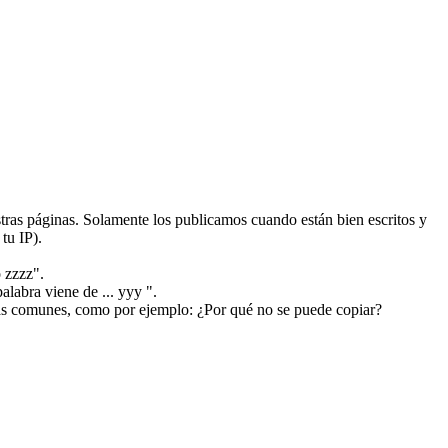
ras páginas. Solamente los publicamos cuando están bien escritos y
tu IP).
 zzzz".
alabra viene de ... yyy ".
más comunes, como por ejemplo: ¿Por qué no se puede copiar?