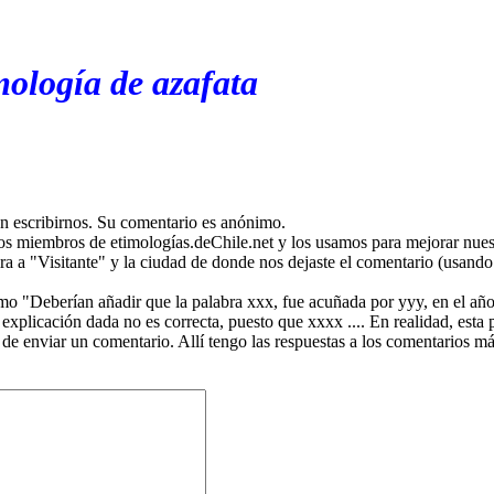
mología de azafata
en escribirnos. Su comentario es anónimo.
os miembros de etimologías.deChile.net y los usamos para mejorar nuest
ira a "Visitante" y la ciudad de donde nos dejaste el comentario (usando 
mo "Deberían añadir que la palabra xxx, fue acuñada por yyy, en el año
plicación dada no es correcta, puesto que xxxx .... En realidad, esta p
 de enviar un comentario. Allí tengo las respuestas a los comentarios 