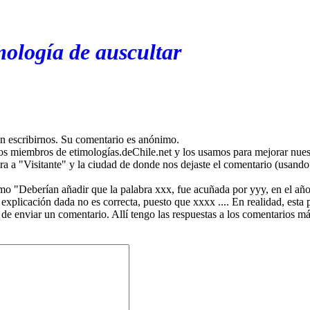
mología de auscultar
en escribirnos. Su comentario es anónimo.
os miembros de etimologías.deChile.net y los usamos para mejorar nuest
ira a "Visitante" y la ciudad de donde nos dejaste el comentario (usando 
mo "Deberían añadir que la palabra xxx, fue acuñada por yyy, en el año
plicación dada no es correcta, puesto que xxxx .... En realidad, esta p
 de enviar un comentario. Allí tengo las respuestas a los comentarios 