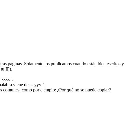
ras páginas. Solamente los publicamos cuando están bien escritos y
tu IP).
 zzzz".
alabra viene de ... yyy ".
más comunes, como por ejemplo: ¿Por qué no se puede copiar?