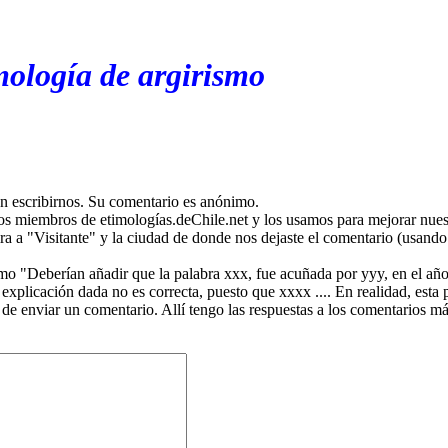
mología de argirismo
en escribirnos. Su comentario es anónimo.
os miembros de etimologías.deChile.net y los usamos para mejorar nuest
ira a "Visitante" y la ciudad de donde nos dejaste el comentario (usando 
mo "Deberían añadir que la palabra xxx, fue acuñada por yyy, en el año
plicación dada no es correcta, puesto que xxxx .... En realidad, esta p
 de enviar un comentario. Allí tengo las respuestas a los comentarios 