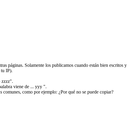
ras páginas. Solamente los publicamos cuando están bien escritos y
tu IP).
 zzzz".
alabra viene de ... yyy ".
más comunes, como por ejemplo: ¿Por qué no se puede copiar?