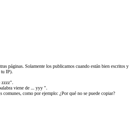
ras páginas. Solamente los publicamos cuando están bien escritos y
tu IP).
 zzzz".
alabra viene de ... yyy ".
más comunes, como por ejemplo: ¿Por qué no se puede copiar?