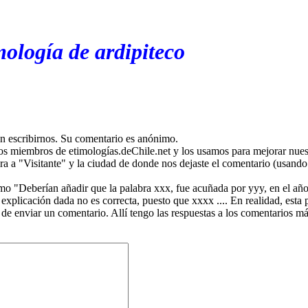
mología de ardipiteco
en escribirnos. Su comentario es anónimo.
os miembros de etimologías.deChile.net y los usamos para mejorar nuest
ira a "Visitante" y la ciudad de donde nos dejaste el comentario (usando 
mo "Deberían añadir que la palabra xxx, fue acuñada por yyy, en el año
plicación dada no es correcta, puesto que xxxx .... En realidad, esta p
 de enviar un comentario. Allí tengo las respuestas a los comentarios 