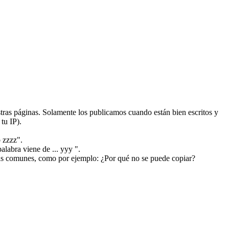
ras páginas. Solamente los publicamos cuando están bien escritos y
tu IP).
 zzzz".
alabra viene de ... yyy ".
más comunes, como por ejemplo: ¿Por qué no se puede copiar?