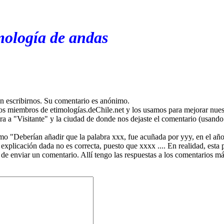
mología de andas
en escribirnos. Su comentario es anónimo.
os miembros de etimologías.deChile.net y los usamos para mejorar nuest
ira a "Visitante" y la ciudad de donde nos dejaste el comentario (usando 
mo "Deberían añadir que la palabra xxx, fue acuñada por yyy, en el año
plicación dada no es correcta, puesto que xxxx .... En realidad, esta p
 de enviar un comentario. Allí tengo las respuestas a los comentarios 