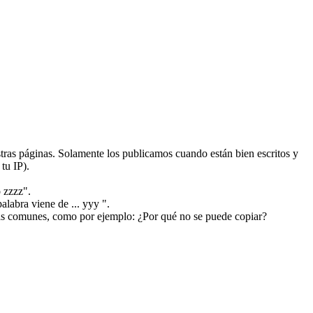
ras páginas. Solamente los publicamos cuando están bien escritos y
tu IP).
 zzzz".
alabra viene de ... yyy ".
más comunes, como por ejemplo: ¿Por qué no se puede copiar?