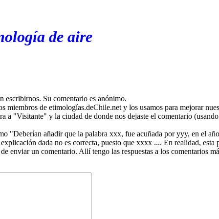
mología de aire
en escribirnos. Su comentario es anónimo.
os miembros de etimologías.deChile.net y los usamos para mejorar nuest
ira a "Visitante" y la ciudad de donde nos dejaste el comentario (usando 
mo "Deberían añadir que la palabra xxx, fue acuñada por yyy, en el año
plicación dada no es correcta, puesto que xxxx .... En realidad, esta p
 de enviar un comentario. Allí tengo las respuestas a los comentarios 