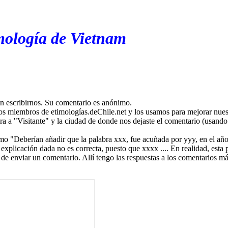
mología de Vietnam
en escribirnos. Su comentario es anónimo.
os miembros de etimologías.deChile.net y los usamos para mejorar nuest
ira a "Visitante" y la ciudad de donde nos dejaste el comentario (usando 
mo "Deberían añadir que la palabra xxx, fue acuñada por yyy, en el año
plicación dada no es correcta, puesto que xxxx .... En realidad, esta p
 de enviar un comentario. Allí tengo las respuestas a los comentarios 