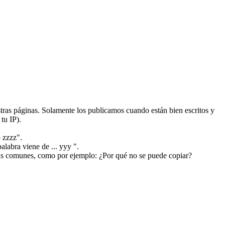
ras páginas. Solamente los publicamos cuando están bien escritos y
tu IP).
 zzzz".
alabra viene de ... yyy ".
más comunes, como por ejemplo: ¿Por qué no se puede copiar?