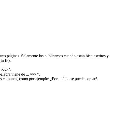
ras páginas. Solamente los publicamos cuando están bien escritos y
tu IP).
 zzzz".
alabra viene de ... yyy ".
más comunes, como por ejemplo: ¿Por qué no se puede copiar?