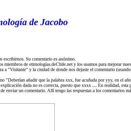
mología de Jacobo
en escribirnos. Su comentario es anónimo.
os miembros de etimologías.deChile.net y los usamos para mejorar nuest
ira a "Visitante" y la ciudad de donde nos dejaste el comentario (usando 
mo "Deberían añadir que la palabra xxx, fue acuñada por yyy, en el año
plicación dada no es correcta, puesto que xxxx .... En realidad, esta p
 de enviar un comentario. Allí tengo las respuestas a los comentarios 