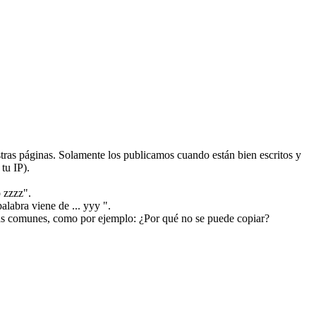
ras páginas. Solamente los publicamos cuando están bien escritos y
tu IP).
 zzzz".
alabra viene de ... yyy ".
más comunes, como por ejemplo: ¿Por qué no se puede copiar?