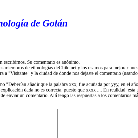
mología de Golán
en escribirnos. Su comentario es anónimo.
os miembros de etimologías.deChile.net y los usamos para mejorar nuest
ira a "Visitante" y la ciudad de donde nos dejaste el comentario (usando 
mo "Deberían añadir que la palabra xxx, fue acuñada por yyy, en el año
plicación dada no es correcta, puesto que xxxx .... En realidad, esta p
 de enviar un comentario. Allí tengo las respuestas a los comentarios 