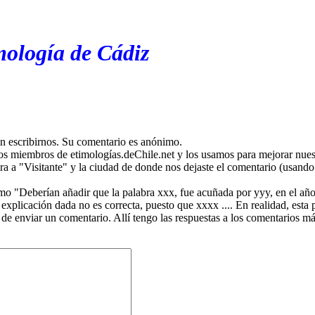
mología de Cádiz
en escribirnos. Su comentario es anónimo.
os miembros de etimologías.deChile.net y los usamos para mejorar nuest
ira a "Visitante" y la ciudad de donde nos dejaste el comentario (usando 
mo "Deberían añadir que la palabra xxx, fue acuñada por yyy, en el año
plicación dada no es correcta, puesto que xxxx .... En realidad, esta p
 de enviar un comentario. Allí tengo las respuestas a los comentarios 