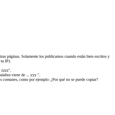
ras páginas. Solamente los publicamos cuando están bien escritos y
tu IP).
 zzzz".
alabra viene de ... yyy ".
más comunes, como por ejemplo: ¿Por qué no se puede copiar?